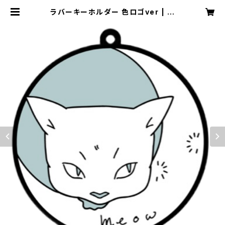
ラバーキーホルダー 色ロゴver | m
eowinfo