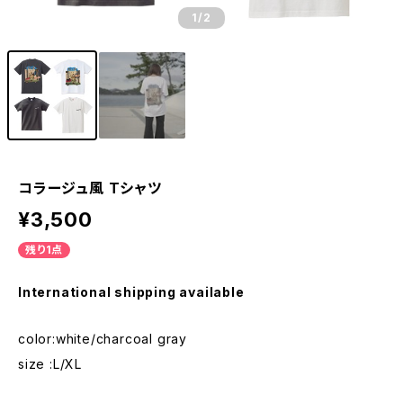
1
/2
コラージュ風 Tシャツ
¥3,500
残り1点
International shipping available
color:white/charcoal gray
size :L/XL